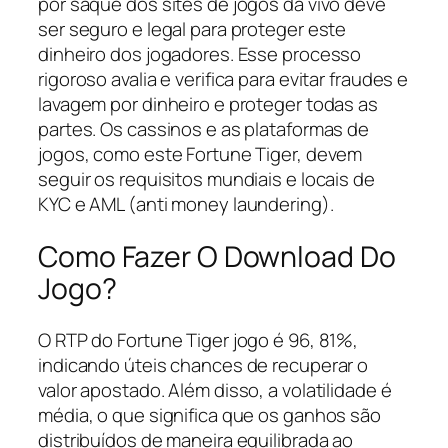
por saque dos sites de jogos da vivo deve
ser seguro e legal para proteger este
dinheiro dos jogadores. Esse processo
rigoroso avalia e verifica para evitar fraudes e
lavagem por dinheiro e proteger todas as
partes. Os cassinos e as plataformas de
jogos, como este Fortune Tiger, devem
seguir os requisitos mundiais e locais de
KYC e AML (anti money laundering).
Como Fazer O Download Do
Jogo?
O RTP do Fortune Tiger jogo é 96, 81%,
indicando úteis chances de recuperar o
valor apostado. Além disso, a volatilidade é
média, o que significa que os ganhos são
distribuídos de maneira equilibrada ao