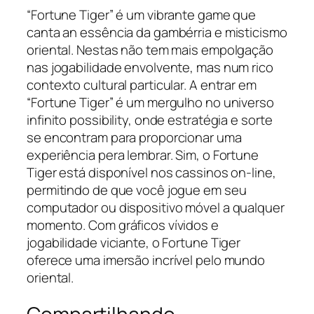
“Fortune Tiger” é um vibrante game que
canta an essência da gambérria e misticismo
oriental. Nestas não tem mais empolgação
nas jogabilidade envolvente, mas num rico
contexto cultural particular. A entrar em
“Fortune Tiger” é um mergulho no universo
infinito possibility, onde estratégia e sorte
se encontram para proporcionar uma
experiência pera lembrar. Sim, o Fortune
Tiger está disponível nos cassinos on-line,
permitindo de que você jogue em seu
computador ou dispositivo móvel a qualquer
momento. Com gráficos vívidos e
jogabilidade viciante, o Fortune Tiger
oferece uma imersão incrível pelo mundo
oriental.