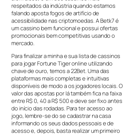
respeitados da indústria quando estamos
falando aposta fogos de artifício de
acessibilidade nas criptomoedas. A Betk7 é
um cassino bem funcional e possui ofertas
promocionais bem competitivas usando o
mercado.
Para finalizar a minha e sua lista de cassinos
para jogar Fortune Tiger online utilizando
chave de ouro, temos a 22Bet. Uma das
plataformas mais completas e intuitivas
disponíveis de modo a os jogadores locais. O
valor das apostas por lá também fica na faixa
entre R$ 0, 40 a R$ 500 e deve ser fixo antes
do início das rodadas. Para ter acesso ao
jogo, lembre-se do se cadastrar na casa
informando os seus dados pessoais e de
acesso e, depois, basta realizar um primeiro