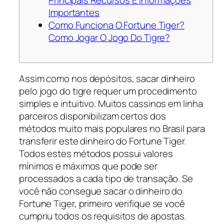
Principais Recursos E Informações
Importantes
Como Funciona O Fortune Tiger?
Como Jogar O Jogo Do Tigre?
Assim como nos depósitos, sacar dinheiro
pelo jogo do tigre requer um procedimento
simples e intuitivo. Muitos cassinos em linha
parceiros disponibilizam certos dos
métodos muito mais populares no Brasil para
transferir este dinheiro do Fortune Tiger.
Todos estes métodos possui valores
mínimos e máximos que pode ser
processados a cada tipo de transação. Se
você não consegue sacar o dinheiro do
Fortune Tiger, primeiro verifique se você
cumpriu todos os requisitos de apostas.