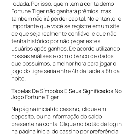
rodada. Por isso, quem tem a conta demo
Fortune Tiger não ganhará prêmios, mas
também não irá perder capital. No entanto, é
importante que você se registre em um site
de que seja realmente confiável e que não
tenha histórico por não pagar estes
usuários após ganhos. De acordo utilizando
nossas análises e com o banco de dados
que possuímos, a melhor hora para jogar o
jogo do tigre seria entre 4h da tarde a 8h da
noite.
Tabelas De Símbolos E Seus Significados No
Jogo Fortune Tiger
Na página inicial do cassino, clique em
depósito, ou na informação do saldo
presente na conta. Clique no botão de log in
na página inicial do cassino por preferência.