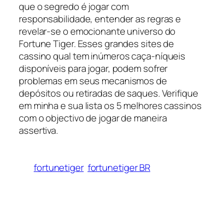
que o segredo é jogar com
responsabilidade, entender as regras e
revelar-se o emocionante universo do
Fortune Tiger. Esses grandes sites de
cassino qual tem inúmeros caça-níqueis
disponíveis para jogar, podem sofrer
problemas em seus mecanismos de
depósitos ou retiradas de saques. Verifique
em minha e sua lista os 5 melhores cassinos
com o objectivo de jogar de maneira
assertiva.
fortunetiger
fortunetiger BR