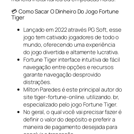
💳 Como Sacar O Dinheiro Do Jogo Fortune
Tiger
Lançado em 2022 através PG Soft, esse
jogo tem cativado jogadores de todo o
mundo, oferecendo uma experiência
do jogo divertida e altamente lucrativa.
Fortune Tiger interface intuitiva de fácil
navegação entre opções e recursos
garante navegação desprovido
distrações.
Mílton Paredes é este principal autor do
site tiger-fortune-online. utilizando. br,
especializado pelo jogo Fortune Tiger.
No geral, o qual você vai precisar fazer é
definir o valor do depósito e preferir a
maneira de pagamento desejada para