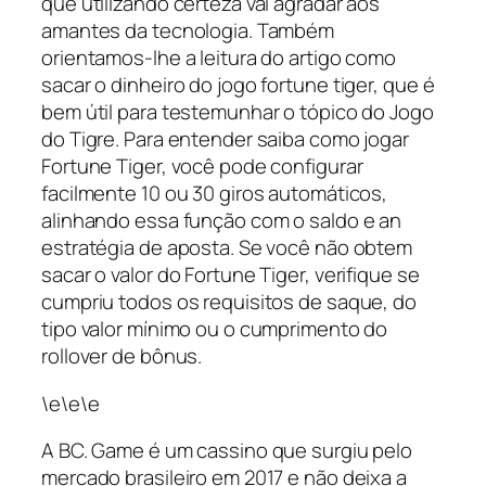
que utilizando certeza vai agradar aos
amantes da tecnologia. Também
orientamos-lhe a leitura do artigo como
sacar o dinheiro do jogo fortune tiger, que é
bem útil para testemunhar o tópico do Jogo
do Tigre. Para entender saiba como jogar
Fortune Tiger, você pode configurar
facilmente 10 ou 30 giros automáticos,
alinhando essa função com o saldo e an
estratégia de aposta. Se você não obtem
sacar o valor do Fortune Tiger, verifique se
cumpriu todos os requisitos de saque, do
tipo valor mínimo ou o cumprimento do
rollover de bônus.
\e\e\e
A BC. Game é um cassino que surgiu pelo
mercado brasileiro em 2017 e não deixa a