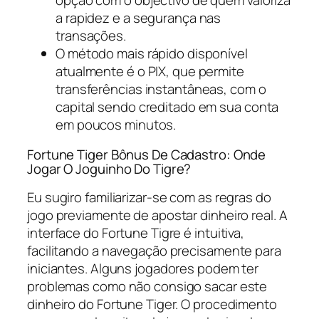
opção com o objectivo de quem valoriza
a rapidez e a segurança nas
transações.
O método mais rápido disponível
atualmente é o PIX, que permite
transferências instantâneas, com o
capital sendo creditado em sua conta
em poucos minutos.
Fortune Tiger Bônus De Cadastro: Onde
Jogar O Joguinho Do Tigre?
Eu sugiro familiarizar-se com as regras do
jogo previamente de apostar dinheiro real. A
interface do Fortune Tigre é intuitiva,
facilitando a navegação precisamente para
iniciantes. Alguns jogadores podem ter
problemas como não consigo sacar este
dinheiro do Fortune Tiger. O procedimento