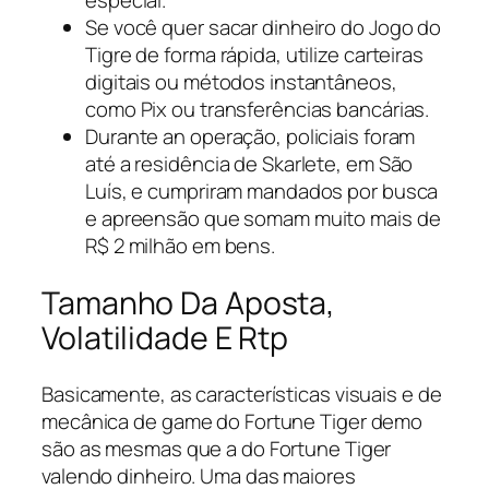
especial.
Se você quer sacar dinheiro do Jogo do
Tigre de forma rápida, utilize carteiras
digitais ou métodos instantâneos,
como Pix ou transferências bancárias.
Durante an operação, policiais foram
até a residência de Skarlete, em São
Luís, e cumpriram mandados por busca
e apreensão que somam muito mais de
R$ 2 milhão em bens.
Tamanho Da Aposta,
Volatilidade E Rtp
Basicamente, as características visuais e de
mecânica de game do Fortune Tiger demo
são as mesmas que a do Fortune Tiger
valendo dinheiro. Uma das maiores