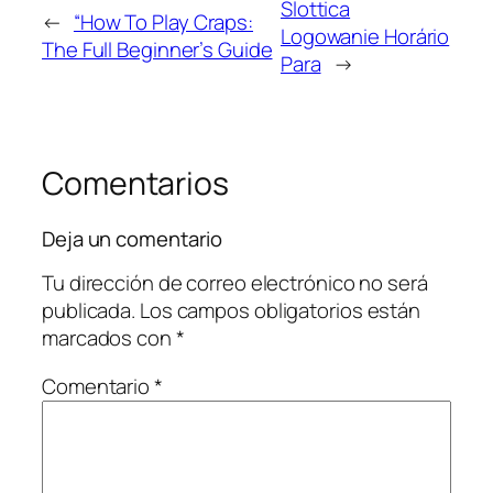
Slottica
←
“How To Play Craps:
Logowanie Horário
The Full Beginner’s Guide
Para
→
Comentarios
Deja un comentario
Tu dirección de correo electrónico no será
publicada.
Los campos obligatorios están
marcados con
*
Comentario
*