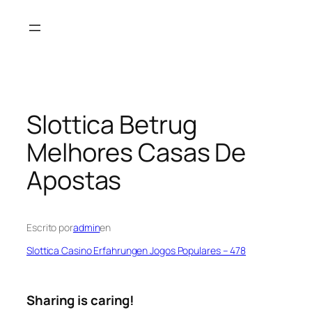
Saltar
al
contenido
Slottica Betrug
Melhores Casas De
Apostas
Escrito por
admin
en
Slottica Casino Erfahrungen Jogos Populares – 478
Sharing is caring!