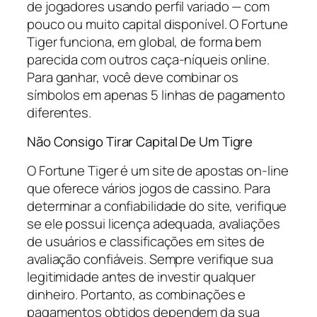
de jogadores usando perfil variado — com
pouco ou muito capital disponível. O Fortune
Tiger funciona, em global, de forma bem
parecida com outros caça-níqueis online.
Para ganhar, você deve combinar os
símbolos em apenas 5 linhas de pagamento
diferentes.
Não Consigo Tirar Capital De Um Tigre
O Fortune Tiger é um site de apostas on-line
que oferece vários jogos de cassino. Para
determinar a confiabilidade do site, verifique
se ele possui licença adequada, avaliações
de usuários e classificações em sites de
avaliação confiáveis. Sempre verifique sua
legitimidade antes de investir qualquer
dinheiro. Portanto, as combinações e
pagamentos obtidos dependem da sua